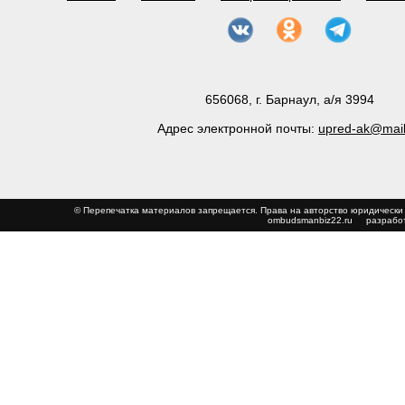
656068, г. Барнаул, а/я 3994
Адрес электронной почты:
upred-ak@mail
© Перепечатка материалов запрещается. Права на авторство юриди
ombudsmanbiz22.ru
разработ