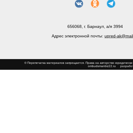
656068, г. Барнаул, а/я 3994
Адрес электронной почты:
upred-ak@mail
© Перепечатка материалов запрещается. Права на авторство юриди
ombudsmanbiz22.ru
разработ