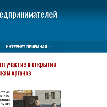
редпринимателей
ИНТЕРНЕТ ПРИЕМНАЯ
л участие в открытии
икам органов
истеме
нака,
лнения
-летия