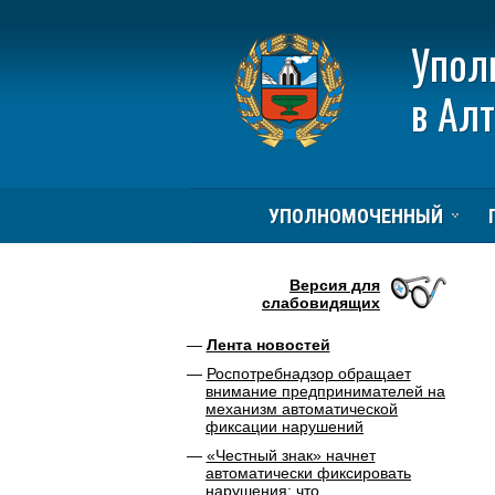
Упол
в Ал
УПОЛНОМОЧЕННЫЙ
Версия для
слабовидящих
Лента новостей
Роспотребнадзор обращает
внимание предпринимателей на
механизм автоматической
фиксации нарушений
«Честный знак» начнет
автоматически фиксировать
нарушения: что