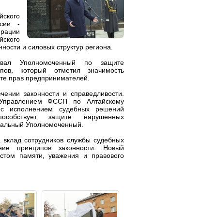
йского
сии -
ерации
ского
ности и силовых структур региона.
овал Уполномоченный по защите
ов, который отметил значимость
ите прав предпринимателей.
чении законности и справедливости.
 Управлением ФССП по Алтайскому
 с исполнением судебных решений
особствует защите нарушенных
нальный Уполномоченный.
а вклад сотрудников службы судебных
ние принципов законности. Новый
естом памяти, уважения и правового