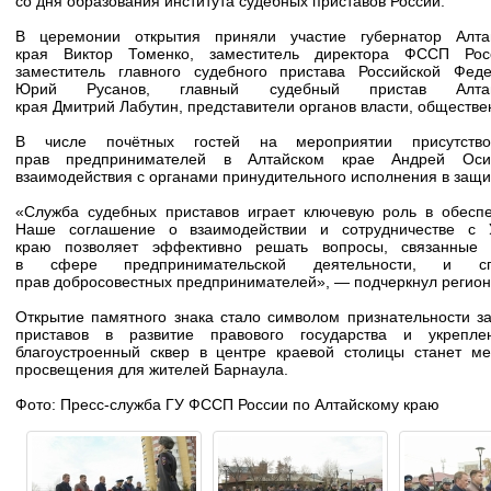
со дня образования института судебных приставов России.
В церемонии открытия приняли участие губернатор Алта
края Виктор Томенко, заместитель директора ФССП Рос
заместитель главного судебного пристава Российской Фед
Юрий Русанов, главный судебный пристав Алтай
края Дмитрий Лабутин, представители органов власти, обществен
В числе почётных гостей на мероприятии присутств
прав предпринимателей в Алтайском крае Андрей Осип
взаимодействия с органами принудительного исполнения в защ
«Служба судебных приставов играет ключевую роль в обеспе
Наше соглашение о взаимодействии и сотрудничестве с
краю позволяет эффективно решать вопросы, связанные
в сфере предпринимательской деятельности, и сп
прав добросовестных предпринимателей», — подчеркнул регио
Открытие памятного знака стало символом признательности з
приставов в развитие правового государства и укрепле
благоустроенный сквер в центре краевой столицы станет м
просвещения для жителей Барнаула.
Фото: Пресс-служба ГУ ФССП России по Алтайскому краю