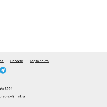
ая
Новости
Карта сайта
а/я 3994
pred-ak@mail.ru