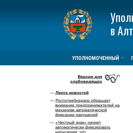
Упол
в Ал
УПОЛНОМОЧЕННЫЙ
Версия для
слабовидящих
Лента новостей
Роспотребнадзор обращает
внимание предпринимателей на
механизм автоматической
фиксации нарушений
«Честный знак» начнет
автоматически фиксировать
нарушения: что