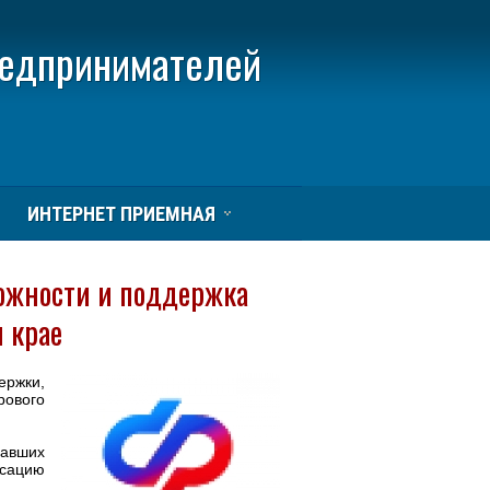
редпринимателей
ИНТЕРНЕТ ПРИЕМНАЯ
можности и поддержка
м крае
ержки,
ового
хавших
сацию