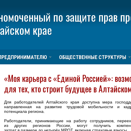
номоченный по защите прав п
тайском крае
ПРЕДПРИНИМАТЕЛЮ
ОБЩЕСТВЕННЫЕ СТРУКТУРЫ
«Моя карьера с «Единой Россией»: воз
для тех, кто строит будущее в Алтайско
Для работодателей Алтайского края доступна мера господд
направленная на развитие трудовой мобильности и кадр
потенциала региона.
Работодатели, принимающие на работу сотрудников, перее
из других регионов России, могут получить компен
затрат в размере до четырёх МРОТ, включая страховые взносы.