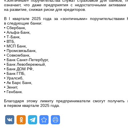
«Зонтичные» поручительства служат страховкой для банков, 
означает, что даже предприятия с недостаточными активами 
на развитие, снижая риски для кредиторов.
В I квартале 2025 года за «зонтичными» поручительствам
в следующие банки:
• Сбербанк,
• Альфа-Банк,
• Т-Банк,
• ВТБ,
• МСП Банк,
• Промсвязьбанк,
• Совкомбанк,
• Банк Санкт-Петербург,
• Банк Левобережный,
• Банк ДОМ РФ,
• Банк ГПБ,
• Уралсиб,
• Ак Барс Банк,
• Зенит,
• Генбанк.
Благодаря этому лимиту предприниматели смогут получить
в первом квартале 2025 года.