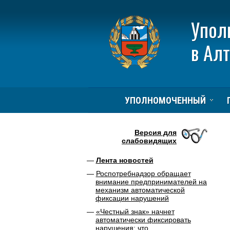
Упол
в Ал
УПОЛНОМОЧЕННЫЙ
Версия для
слабовидящих
Лента новостей
Роспотребнадзор обращает
внимание предпринимателей на
механизм автоматической
фиксации нарушений
«Честный знак» начнет
автоматически фиксировать
нарушения: что