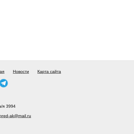
ая
Новости
Карта сайта
а/я 3994
pred-ak@mail.ru