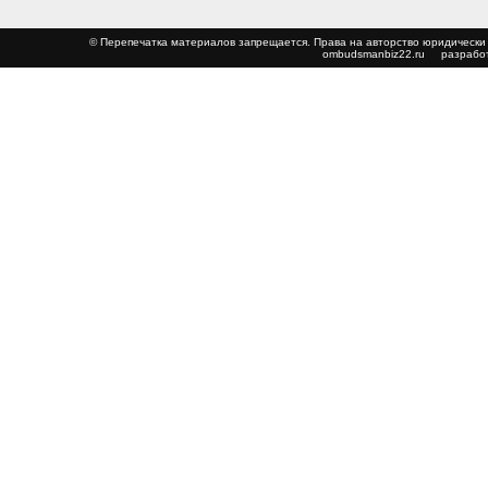
© Перепечатка материалов запрещается. Права на авторство юриди
ombudsmanbiz22.ru
разработ