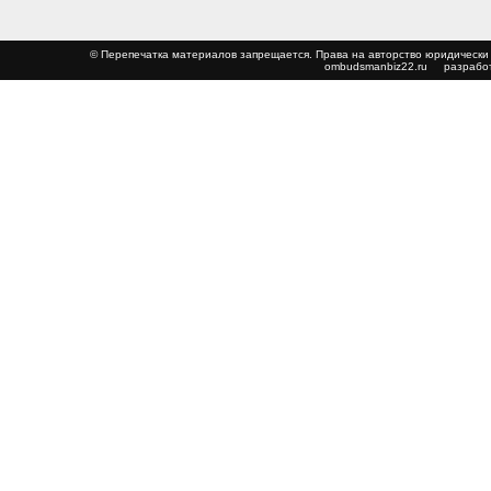
© Перепечатка материалов запрещается. Права на авторство юриди
ombudsmanbiz22.ru
разработ