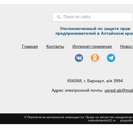
Уполномоченный по защите прав
предпринимателей в Алтайском кра
Главная
Контакты
Интернет-приемная
Новос
656068, г. Барнаул, а/я 3994
Адрес электронной почты:
upred-ak@mail
© Перепечатка материалов запрещается. Права на авторство юриди
ombudsmanbiz22.ru
разработ