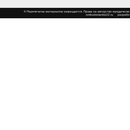
© Перепечатка материалов запрещается. Права на авторство юриди
ombudsmanbiz22.ru
разработ