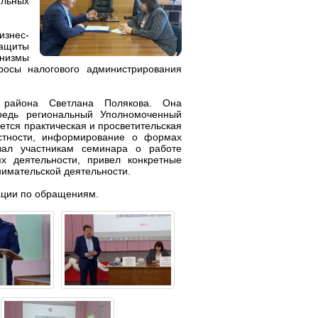
льных
знес-
ащиты
низмы
росы налогового администрирования
 района Светлана Полякова. Она
редь региональный Уполномоченный
тся практическая и просветительская
стности, информирование о формах
зал участникам семинара о работе
ях деятельности, привел конкретные
нимательской деятельности.
ации по обращениям.