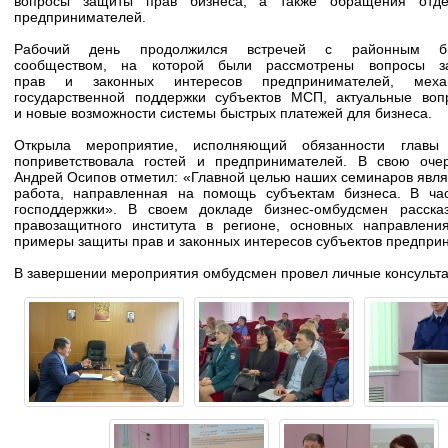
вопросы защиты прав бизнеса, а также обращения отде
предпринимателей.
Рабочий день продолжился встречей с районным би
сообществом, на которой были рассмотрены вопросы з
прав и законных интересов предпринимателей, меха
государственной поддержки субъектов МСП, актуальные воп
и новые возможности системы быстрых платежей для бизнеса.
Открыла мероприятие, исполняющий обязанности главы
поприветствовала гостей и предпринимателей. В свою оче
Андрей Осипов отметил: «Главной целью наших семинаров являе
работа, направленная на помощь субъектам бизнеса. В ча
господдержки». В своем докладе бизнес-омбудсмен расска
правозащитного института в регионе, основных направлени
примеры защиты прав и законных интересов субъектов предпри
В завершении мероприятия омбудсмен провел личные консульт