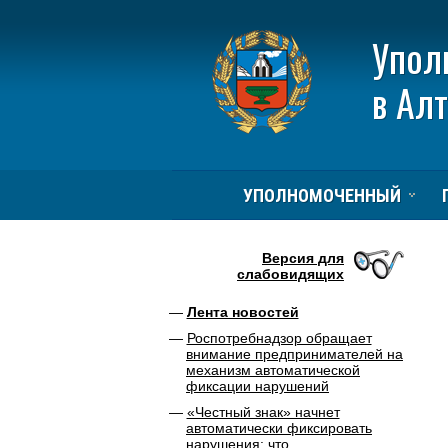
Упол
в Ал
УПОЛНОМОЧЕННЫЙ
Версия для
слабовидящих
Лента новостей
Роспотребнадзор обращает
внимание предпринимателей на
механизм автоматической
фиксации нарушений
«Честный знак» начнет
автоматически фиксировать
нарушения: что