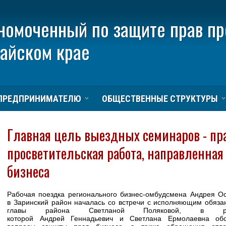
номоченный по защите прав п
тайском крае
ПРЕДПРИНИМАТЕЛЮ
ОБЩЕСТВЕННЫЕ СТРУКТУРЫ
Главная цель выездных семинаров - пр
просветительская работа, направленная
бизнеса
Рабочая поездка регионального бизнес-омбудсмена Андрея О
в Заринский район началась со встречи с исполняющим обяза
главы района Светланой Поляковой, в ра
которой Андрей Геннадьевич и Светлана Ермолаевна обс