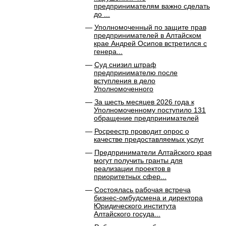
предпринимателям важно сделать
до ...
Уполномоченный по защите прав
предпринимателей в Алтайском
крае Андрей Осипов встретился с
генера...
Суд снизил штраф
предпринимателю после
вступления в дело
Уполномоченного
За шесть месяцев 2026 года к
Уполномоченному поступило 131
обращение предпринимателей
Росреестр проводит опрос о
качестве предоставляемых услуг
Предприниматели Алтайского края
могут получить гранты для
реализации проектов в
приоритетных сфер...
Состоялась рабочая встреча
бизнес-омбудсмена и директора
Юридического института
Алтайского госуда...