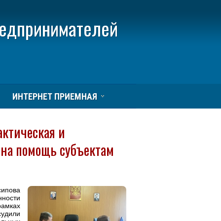
редпринимателей
ИНТЕРНЕТ ПРИЕМНАЯ
актическая и
 на помощь субъектам
сипова
нности
мках
удили