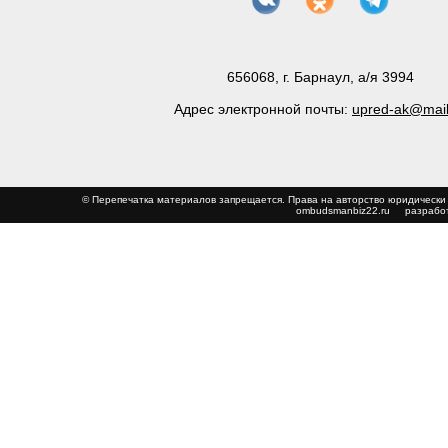
656068, г. Барнаул, а/я 3994
Адрес электронной почты:
upred-ak@mail
© Перепечатка материалов запрещается. Права на авторство юриди
ombudsmanbiz22.ru
разработ