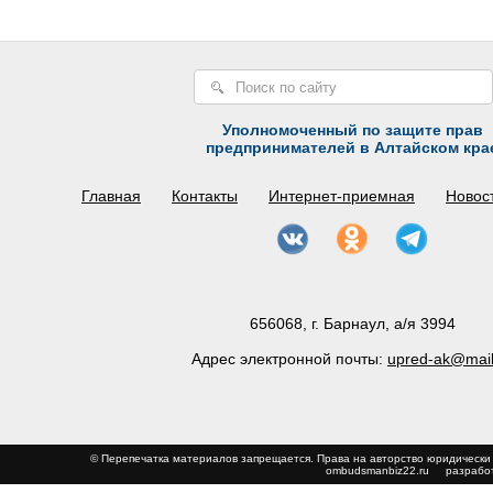
Уполномоченный по защите прав
предпринимателей в Алтайском кра
Главная
Контакты
Интернет-приемная
Новос
656068, г. Барнаул, а/я 3994
Адрес электронной почты:
upred-ak@mail
© Перепечатка материалов запрещается. Права на авторство юриди
ombudsmanbiz22.ru
разработ