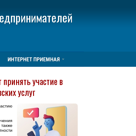
редпринимателей
ИНТЕРНЕТ ПРИЕМНАЯ
 принять участие в
вских услуг
частию
чения
 также
тности