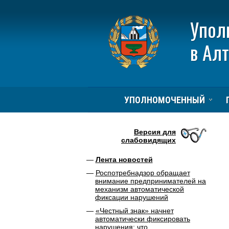
Упол
в Ал
УПОЛНОМОЧЕННЫЙ
Версия для
слабовидящих
Лента новостей
Роспотребнадзор обращает
внимание предпринимателей на
механизм автоматической
фиксации нарушений
«Честный знак» начнет
автоматически фиксировать
нарушения: что