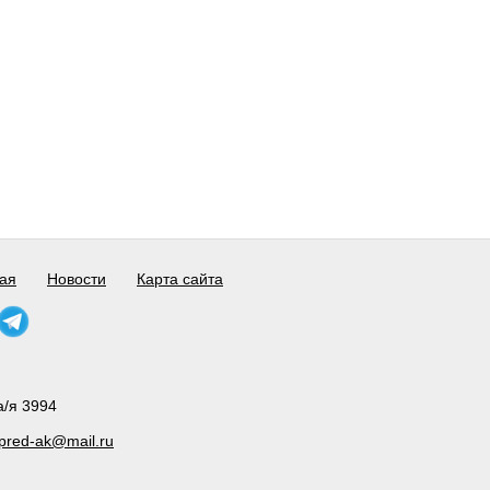
ая
Новости
Карта сайта
а/я 3994
pred-ak@mail.ru