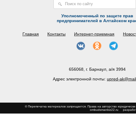
Уполномоченный по защите прав
предпринимателей в Алтайском кра
Главная
Контакты
Интернет-приемная
Новос
656068, г. Барнаул, а/я 3994
Адрес электронной почты:
upred-ak@mail
© Перепечатка материалов запрещается. Права на авторство юриди
ombudsmanbiz22.ru
разработ