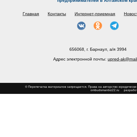
предпринимателей в Алтайском кра
Главная
Контакты
Интернет-приемная
Новос
656068, г. Барнаул, а/я 3994
Адрес электронной почты:
upred-ak@mail
© Перепечатка материалов запрещается. Права на авторство юриди
ombudsmanbiz22.ru
разработ