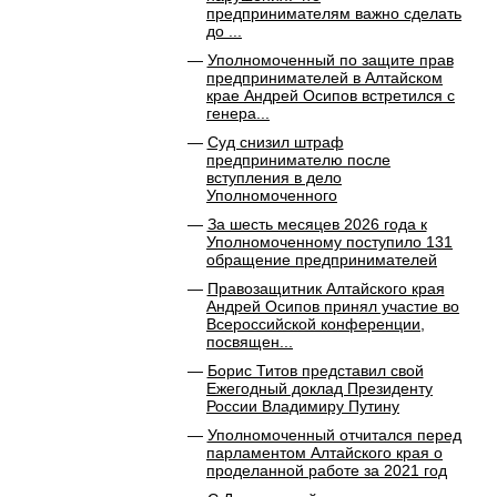
предпринимателям важно сделать
до ...
Уполномоченный по защите прав
предпринимателей в Алтайском
крае Андрей Осипов встретился с
генера...
Суд снизил штраф
предпринимателю после
вступления в дело
Уполномоченного
За шесть месяцев 2026 года к
Уполномоченному поступило 131
обращение предпринимателей
Правозащитник Алтайского края
Андрей Осипов принял участие во
Всероссийской конференции,
посвящен...
Борис Титов представил свой
Ежегодный доклад Президенту
России Владимиру Путину
Уполномоченный отчитался перед
парламентом Алтайского края о
проделанной работе за 2021 год