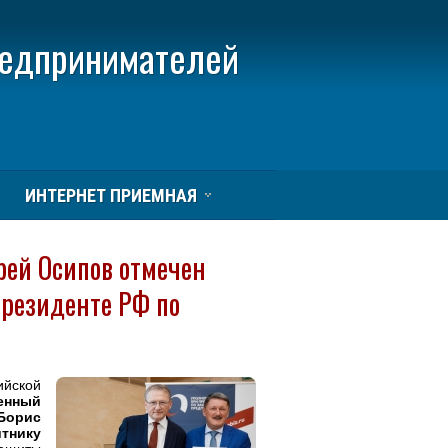
редпринимателей
ИНТЕРНЕТ ПРИЕМНАЯ
рей Осипов отмечен
резиденте РФ по
йской
енный
Бориc
тнику