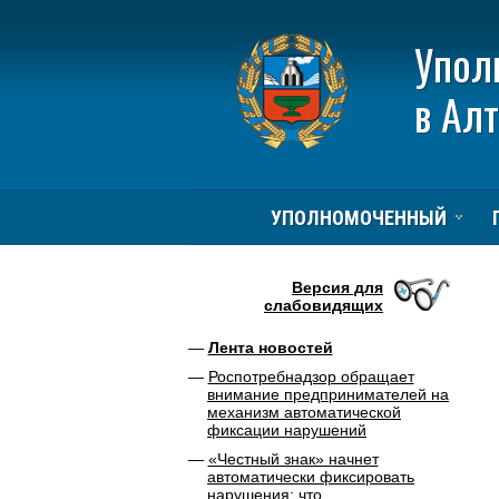
Упол
в Ал
УПОЛНОМОЧЕННЫЙ
Версия для
слабовидящих
Лента новостей
Роспотребнадзор обращает
внимание предпринимателей на
механизм автоматической
фиксации нарушений
«Честный знак» начнет
автоматически фиксировать
нарушения: что