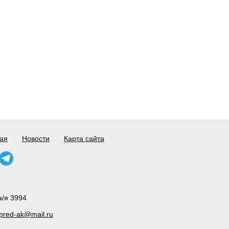
ая
Новости
Карта сайта
а/я 3994
pred-ak@mail.ru