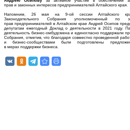
Андрею Осипову
за активное участие в обеспечении з
прав и законных интересов предпринимателей Алтайского края.
Напомним, 26 мая на 9-ой сессии Алтайского кра
Законодательного Собрания уполномоченный по з
прав предпринимателей в Алтайском крае Андрей Осипов пред
депутатам ежегодный Доклад о деятельности в 2021 году. 
деятельность бизнес-омбудсмена и единогласно поддержали пр
Собрания, отметив, что благодаря совместно проведенной рабо
и бизнес-сообществами были подготовлены предлож
в мерах поддержки бизнеса.