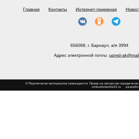
Главная
Контакты
Интернет-приемная
Новос
656068, г. Барнаул, а/я 3994
Адрес электронной почты:
upred-ak@mail
© Перепечатка материалов запрещается. Права на авторство юриди
ombudsmanbiz22.ru
разработ