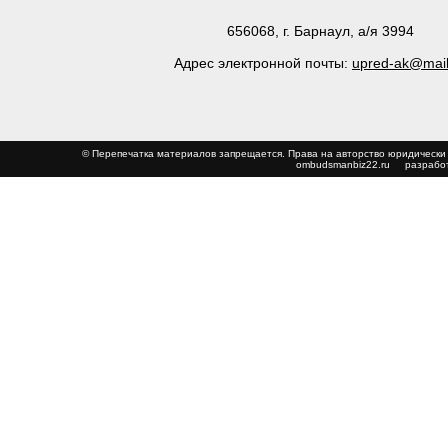
656068, г. Барнаул, а/я 3994
Адрес электронной почты:
upred-ak@mail
© Перепечатка материалов запрещается. Права на авторство юриди
ombudsmanbiz22.ru
разработ