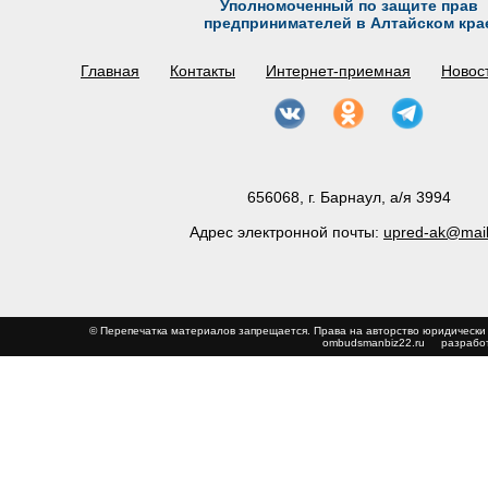
Уполномоченный по защите прав
предпринимателей в Алтайском кра
Главная
Контакты
Интернет-приемная
Новос
656068, г. Барнаул, а/я 3994
Адрес электронной почты:
upred-ak@mail
© Перепечатка материалов запрещается. Права на авторство юриди
ombudsmanbiz22.ru
разработ