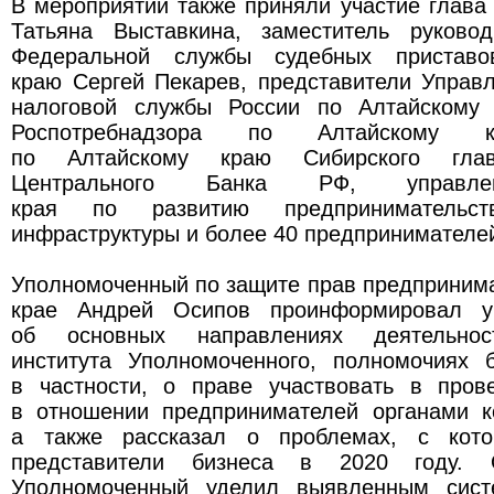
В мероприятии также приняли участие глава
Татьяна Выставкина, заместитель руково
Федеральной службы судебных приставо
краю Сергей Пекарев, представители Управ
налоговой службы России по Алтайскому 
Роспотребнадзора по Алтайскому к
по Алтайскому краю Сибирского глав
Центрального Банка РФ, управлен
края по развитию предпринимательс
инфраструктуры и более 40 предпринимателе
Уполномоченный по защите прав предприним
крае Андрей Осипов проинформировал уч
об основных направлениях деятельност
института Уполномоченного, полномочиях б
в частности, о праве участвовать в пров
в отношении предпринимателей органами ко
а также рассказал о проблемах, с кот
представители бизнеса в 2020 году. 
Уполномоченный уделил выявленным сис