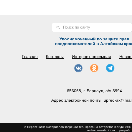
Уполномоченный по защите прав
предпринимателей в Алтайском кра
Главная
Контакты
Интернет-приемная
Новос
656068, г. Барнаул, а/я 3994
Адрес электронной почты:
upred-ak@mail
© Перепечатка материалов запрещается. Права на авторство юриди
ombudsmanbiz22.ru
разработ