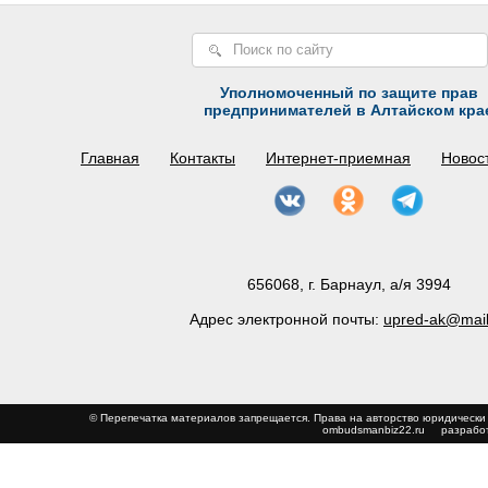
Уполномоченный по защите прав
предпринимателей в Алтайском кра
Главная
Контакты
Интернет-приемная
Новос
656068, г. Барнаул, а/я 3994
Адрес электронной почты:
upred-ak@mail
© Перепечатка материалов запрещается. Права на авторство юриди
ombudsmanbiz22.ru
разработ