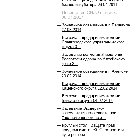
бизнес-инкубатора 08.04.2014
Посещение СИЗО г. Бийска
08.04.2014
Зональное совещание в г. Барнауле
27.03.2014
Встреча с предпринимателями
Славгородского управленческого
округа 0...
Заседание коллегии Управления
Роспотребнадзора по Алтайскому
краю 2...
Зональное совещание в г. Алейске
20.02.2014
Встреча с предпринимателями
Каменского округа 12.02.2014
Встреча с предпринимателями
Бийского округа 04.02.2014
Заседание Экспертно-
консультативного совета при
Уполномоченном по з...
Круглый стол «Защита прав
предпринимателей. Сложности и
пути решени...