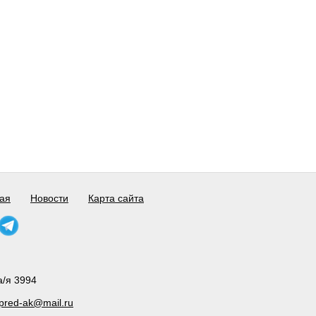
ая
Новости
Карта сайта
а/я 3994
pred-ak@mail.ru