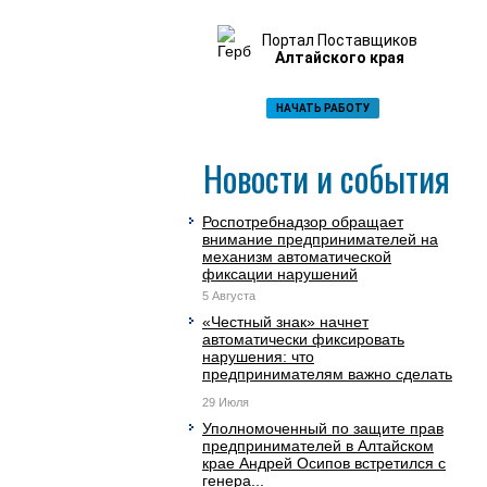
Портал Поставщиков
Алтайского края
НАЧАТЬ РАБОТУ
Новости и события
Роспотребнадзор обращает
внимание предпринимателей на
механизм автоматической
фиксации нарушений
5 Августа
«Честный знак» начнет
автоматически фиксировать
нарушения: что
предпринимателям важно сделать
до ...
29 Июля
Уполномоченный по защите прав
предпринимателей в Алтайском
крае Андрей Осипов встретился с
генера...