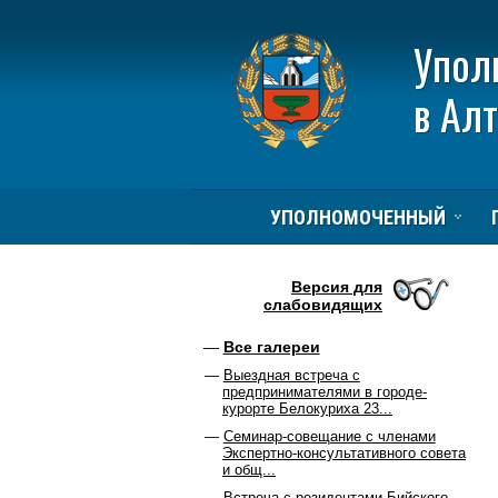
Упол
в Ал
УПОЛНОМОЧЕННЫЙ
Версия для
слабовидящих
Все галереи
Выездная встреча с
предпринимателями в городе-
курорте Белокуриха 23...
Семинар-совещание с членами
Экспертно-консультативного совета
и общ...
Встреча с резидентами Бийского